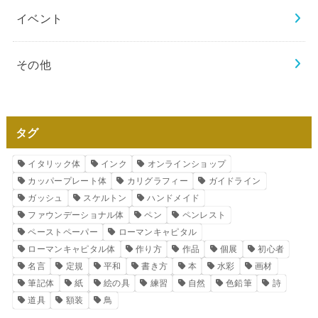
イベント
その他
タグ
イタリック体
インク
オンラインショップ
カッパープレート体
カリグラフィー
ガイドライン
ガッシュ
スケルトン
ハンドメイド
ファウンデーショナル体
ペン
ペンレスト
ペーストペーパー
ローマンキャピタル
ローマンキャピタル体
作り方
作品
個展
初心者
名言
定規
平和
書き方
本
水彩
画材
筆記体
紙
絵の具
練習
自然
色鉛筆
詩
道具
額装
鳥