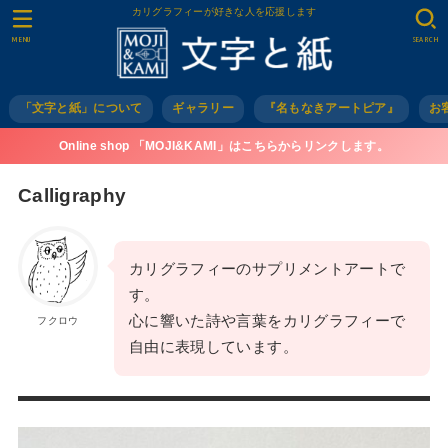
カリグラフィーが好きな人を応援します
MENU
SEARCH
「文字と紙」について
ギャラリー
『名もなきアートピア』
お
Online shop 「MOJI&KAMI」はこちらからリンクします。
Calligraphy
カリグラフィーのサプリメントアートで
す。
心に響いた詩や言葉をカリグラフィーで
フクロウ
自由に表現しています。