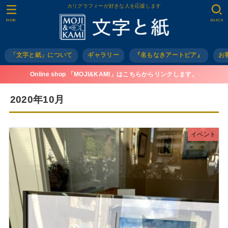
カリグラフィーが好きな人を応援します
MENU
SEARCH
「文字と紙」について
ギャラリー
『名もなきアートピア』
お
Online shop 「MOJI&KAMI」はこちらからリンクします。
2020年10月
イベント