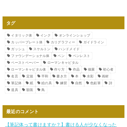
タグ
イタリック体
インク
オンラインショップ
カッパープレート体
カリグラフィー
ガイドライン
ガッシュ
スケルトン
ハンドメイド
ファウンデーショナル体
ペン
ペンレスト
ペーストペーパー
ローマンキャピタル
ローマンキャピタル体
作り方
作品
個展
初心者
名言
定規
平和
書き方
本
水彩
画材
筆記体
紙
絵の具
練習
自然
色鉛筆
詩
道具
額装
鳥
最近のコメント
【筆記体って書けますか？】書ける人が少なくなった