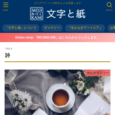
カリグラフィーが好きな人を応援します
MENU
SEARCH
「文字と紙」について
ギャラリー
『名もなきアートピア』
お
Online shop 「MOJI&KAMI」はこちらからリンクします。
詩
カリグラフィー