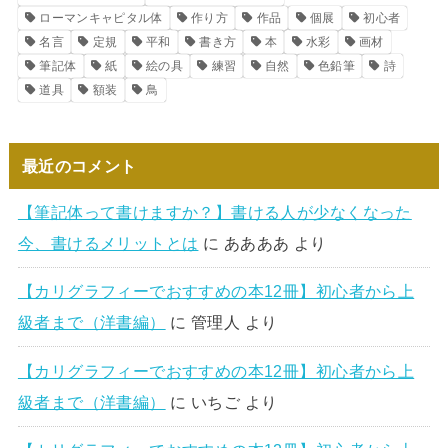
ローマンキャピタル体
作り方
作品
個展
初心者
名言
定規
平和
書き方
本
水彩
画材
筆記体
紙
絵の具
練習
自然
色鉛筆
詩
道具
額装
鳥
最近のコメント
【筆記体って書けますか？】書ける人が少なくなった
今、書けるメリットとは
に
ああああ
より
【カリグラフィーでおすすめの本12冊】初心者から上
級者まで（洋書編）
に
管理人
より
【カリグラフィーでおすすめの本12冊】初心者から上
級者まで（洋書編）
に
いちご
より