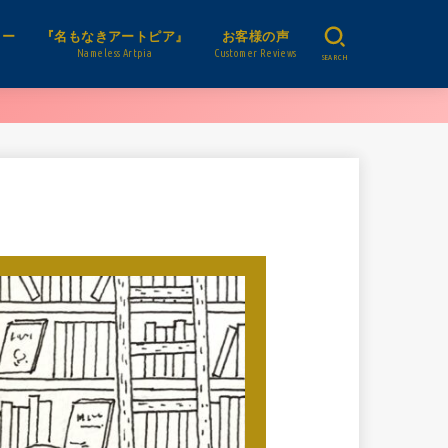
リー
『名もなきアートピア』
お客様の声
Nameless Artpia
Customer Reviews
SEARCH