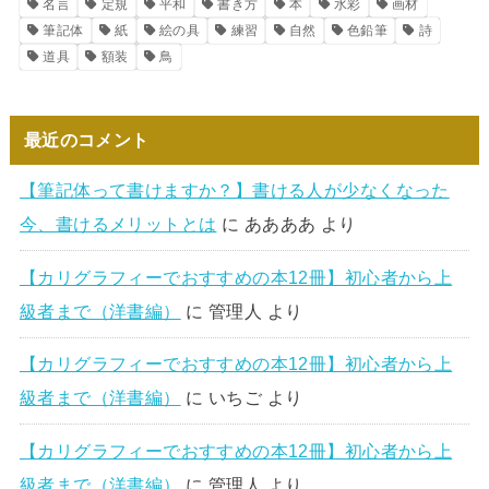
名言
定規
平和
書き方
本
水彩
画材
筆記体
紙
絵の具
練習
自然
色鉛筆
詩
道具
額装
鳥
最近のコメント
【筆記体って書けますか？】書ける人が少なくなった
今、書けるメリットとは
に
ああああ
より
【カリグラフィーでおすすめの本12冊】初心者から上
級者まで（洋書編）
に
管理人
より
【カリグラフィーでおすすめの本12冊】初心者から上
級者まで（洋書編）
に
いちご
より
【カリグラフィーでおすすめの本12冊】初心者から上
級者まで（洋書編）
に
管理人
より