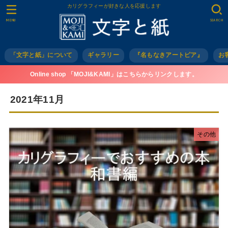
カリグラフィーが好きな人を応援します
MENU
SEARCH
「文字と紙」について
ギャラリー
『名もなきアートピア』
お
Online shop 「MOJI&KAMI」はこちらからリンクします。
2021年11月
その他