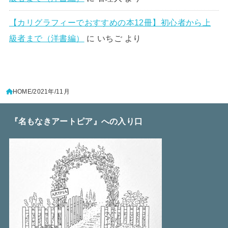
【カリグラフィーでおすすめの本12冊】初心者から上
級者まで（洋書編）
に
いちご
より
HOME
2021年
11月
『名もなきアートピア』への入り口