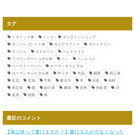
タグ
イタリック体
インク
オンラインショップ
カッパープレート体
カリグラフィー
ガイドライン
ガッシュ
スケルトン
ハンドメイド
ファウンデーショナル体
ペン
ペンレスト
ペーストペーパー
ローマンキャピタル
ローマンキャピタル体
作り方
作品
個展
初心者
名言
定規
平和
書き方
本
水彩
画材
筆記体
紙
絵の具
練習
自然
色鉛筆
詩
道具
額装
鳥
最近のコメント
【筆記体って書けますか？】書ける人が少なくなった