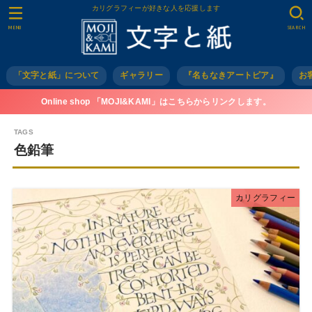
カリグラフィーが好きな人を応援します
MENU
SEARCH
「文字と紙」について
ギャラリー
『名もなきアートピア』
お
Online shop 「MOJI&KAMI」はこちらからリンクします。
色鉛筆
カリグラフィー